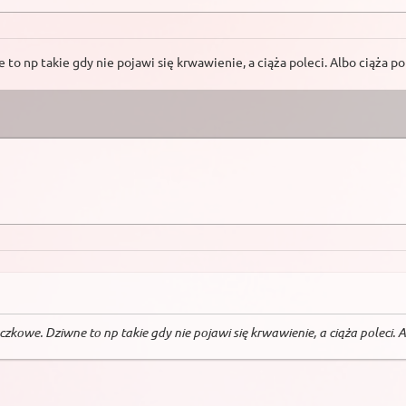
p takie gdy nie pojawi się krwawienie, a ciąża poleci. Albo ciąża pole
we. Dziwne to np takie gdy nie pojawi się krwawienie, a ciąża poleci. Albo