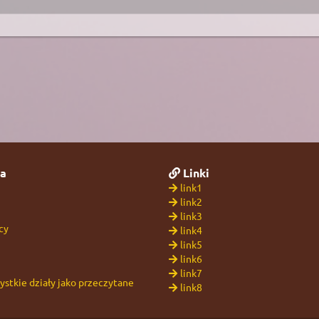
a
Linki
link1
link2
link3
cy
link4
link5
link6
link7
stkie działy jako przeczytane
link8