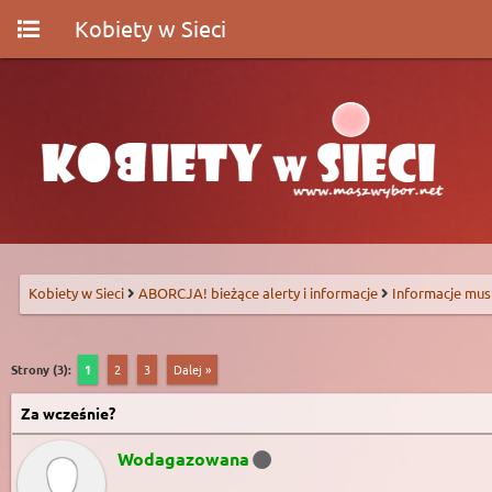
Kobiety w Sieci
Kobiety w Sieci
ABORCJA! bieżące alerty i informacje
Informacje mus
Strony (3):
1
2
3
Dalej »
Za wcześnie?
Wodagazowana