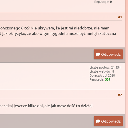
Reputacja:
0
#1
skończonego 6 tc? Nie ukrywam, że jest mi niedobrze, nie mam
est jakieś ryzyko, że abo w tym tygodniu może być mniej skuteczna
Odpowiedz
Liczba postów: 21,554
Liczba wątków: 8
Dołączył: Jul 2020
Reputacja:
339
#2
ekaj jeszcze kilka dni, ale jak masz dość to działaj.
Odpowiedz