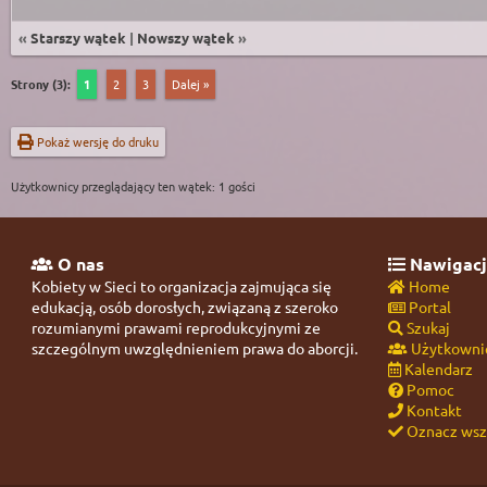
«
Starszy wątek
|
Nowszy wątek
»
Strony (3):
1
2
3
Dalej »
Pokaż wersję do druku
Użytkownicy przeglądający ten wątek: 1 gości
O nas
Nawigacj
Kobiety w Sieci to organizacja zajmująca się
Home
edukacją, osób dorosłych, związaną z szeroko
Portal
rozumianymi prawami reprodukcyjnymi ze
Szukaj
szczególnym uwzględnieniem prawa do aborcji.
Użytkowni
Kalendarz
Pomoc
Kontakt
Oznacz wszy