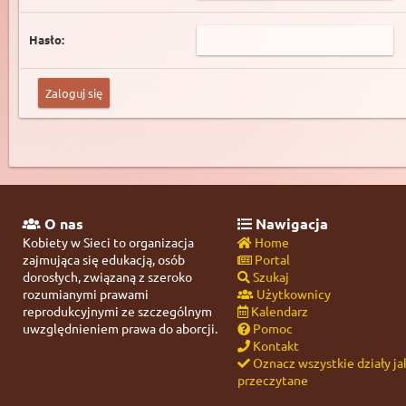
Hasło:
O nas
Nawigacja
Kobiety w Sieci to organizacja
Home
zajmująca się edukacją, osób
Portal
dorosłych, związaną z szeroko
Szukaj
rozumianymi prawami
Użytkownicy
reprodukcyjnymi ze szczególnym
Kalendarz
uwzględnieniem prawa do aborcji.
Pomoc
Kontakt
Oznacz wszystkie działy ja
przeczytane