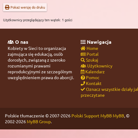
Pokaż wersję do druku
Użytkownicy przeglądający ten wątek: 1 gości
O nas
Nawigacja
Kobiety w Sieci to organizacja
Home
zajmująca się edukacją, osób
Portal
dorosłych, związaną z szeroko
Szukaj
rozumianymi prawami
Użytkownicy
reprodukcyjnymi ze szczególnym
Kalendarz
uwzględnieniem prawa do aborcji.
Pomoc
Kontakt
Oznacz wszystkie działy ja
przeczytane
Polskie tłumaczenie © 2007-2026
Polski Support MyBB
MyBB
, ©
2002-2026
MyBB Group
.