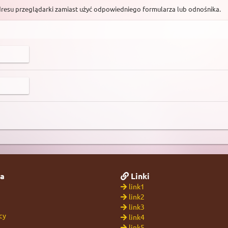
dresu przeglądarki zamiast użyć odpowiedniego formularza lub odnośnika.
a
Linki
link1
link2
link3
cy
link4
link5