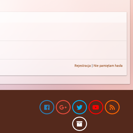
Rejestracja
|
Nie pamiętam hasła