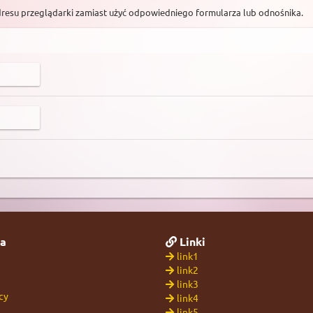
dresu przeglądarki zamiast użyć odpowiedniego formularza lub odnośnika.
a
Linki
link1
link2
link3
cy
link4
link5