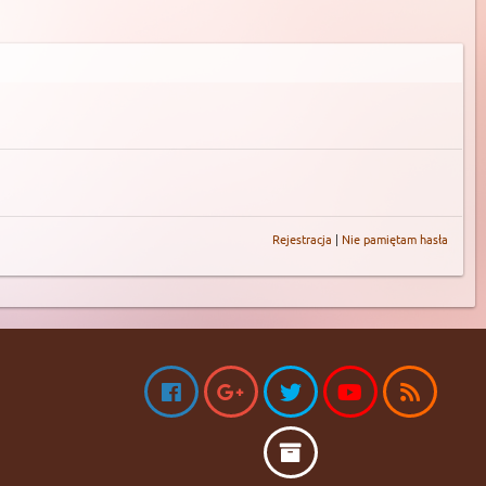
Rejestracja
|
Nie pamiętam hasła