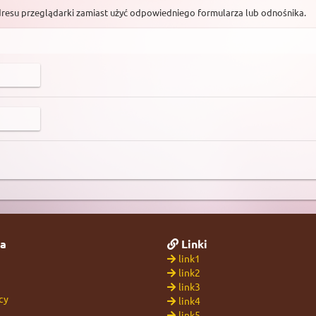
dresu przeglądarki zamiast użyć odpowiedniego formularza lub odnośnika.
a
Linki
link1
link2
link3
cy
link4
link5