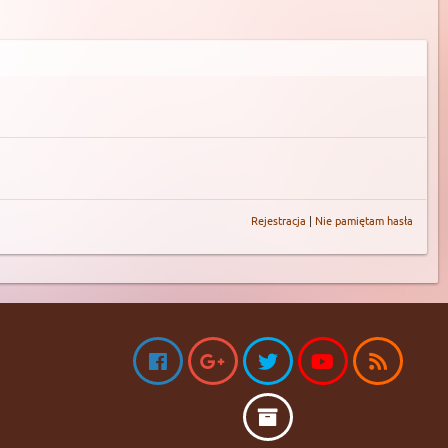
Rejestracja
|
Nie pamiętam hasła