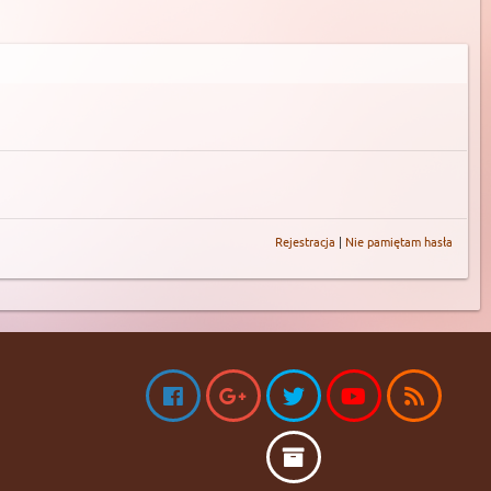
Rejestracja
|
Nie pamiętam hasła