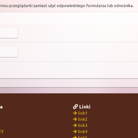
dresu przeglądarki zamiast użyć odpowiedniego formularza lub odnośnika.
a
Linki
link1
link2
link3
cy
link4
link5