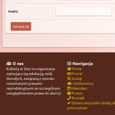
Hasło:
O nas
Nawigacja
Kobiety w Sieci to organizacja
Home
zajmująca się edukacją, osób
Portal
dorosłych, związaną z szeroko
Szukaj
rozumianymi prawami
Użytkownicy
reprodukcyjnymi ze szczególnym
Kalendarz
uwzględnieniem prawa do aborcji.
Pomoc
Kontakt
Oznacz wszystkie działy ja
przeczytane