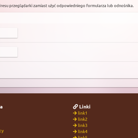
dresu przeglądarki zamiast użyć odpowiedniego formularza lub odnośnika.
a
Linki
link1
link2
link3
cy
link4
link5