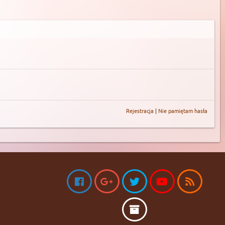
Rejestracja
|
Nie pamiętam hasła