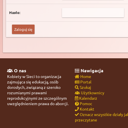
Hasło:
O nas
Nawigacja
Kobiety w Sieci to organizacja
Home
zajmująca się edukacją, osób
Portal
dorosłych, związaną z szeroko
Szukaj
rozumianymi prawami
Użytkownicy
reprodukcyjnymi ze szczególnym
Kalendarz
uwzględnieniem prawa do aborcji.
Pomoc
Kontakt
Oznacz wszystkie działy ja
przeczytane