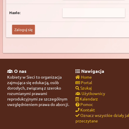
Hasło:
O nas
Nawigacja
Kobiety w Sieci to organizacja
Home
zajmująca się edukacją, osób
Portal
dorosłych, związaną z szeroko
Szukaj
rozumianymi prawami
Użytkownicy
reprodukcyjnymi ze szczególnym
Kalendarz
uwzględnieniem prawa do aborcji.
Pomoc
Kontakt
Oznacz wszystkie działy ja
przeczytane