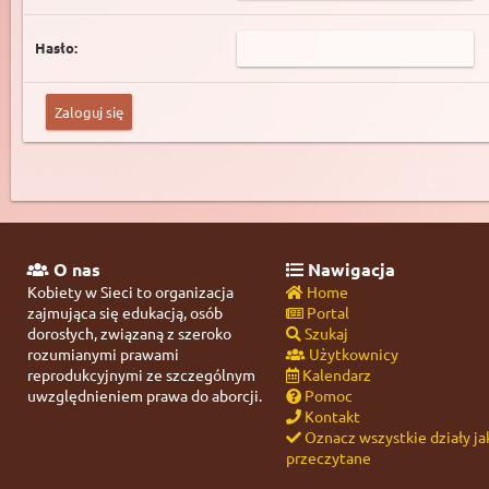
Hasło:
O nas
Nawigacja
Kobiety w Sieci to organizacja
Home
zajmująca się edukacją, osób
Portal
dorosłych, związaną z szeroko
Szukaj
rozumianymi prawami
Użytkownicy
reprodukcyjnymi ze szczególnym
Kalendarz
uwzględnieniem prawa do aborcji.
Pomoc
Kontakt
Oznacz wszystkie działy ja
przeczytane