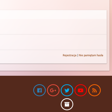
Rejestracja
|
Nie pamiętam hasła