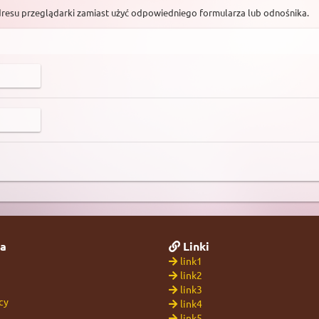
dresu przeglądarki zamiast użyć odpowiedniego formularza lub odnośnika.
a
Linki
link1
link2
link3
cy
link4
link5