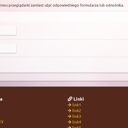
dresu przeglądarki zamiast użyć odpowiedniego formularza lub odnośnika.
a
Linki
link1
link2
link3
cy
link4
link5