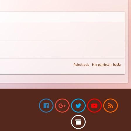
Rejestracja
|
Nie pamiętam hasła