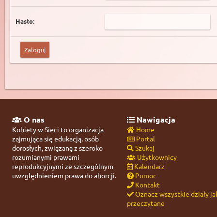
Hasło:
O nas
Nawigacja
Kobiety w Sieci to organizacja
Home
zajmująca się edukacją, osób
Portal
dorosłych, związaną z szeroko
Szukaj
rozumianymi prawami
Użytkownicy
reprodukcyjnymi ze szczególnym
Kalendarz
uwzględnieniem prawa do aborcji.
Pomoc
Kontakt
Oznacz wszystkie działy ja
przeczytane