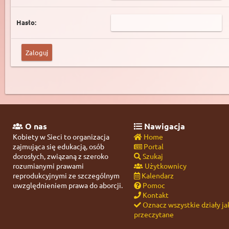
Hasło:
O nas
Nawigacja
Kobiety w Sieci to organizacja
Home
zajmująca się edukacją, osób
Portal
dorosłych, związaną z szeroko
Szukaj
rozumianymi prawami
Użytkownicy
reprodukcyjnymi ze szczególnym
Kalendarz
uwzględnieniem prawa do aborcji.
Pomoc
Kontakt
Oznacz wszystkie działy ja
przeczytane