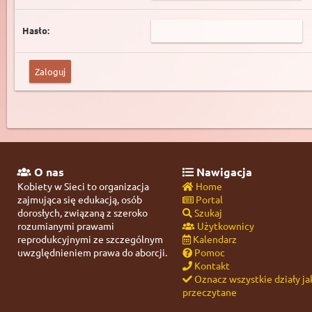
Hasło:
O nas
Nawigacja
Kobiety w Sieci to organizacja
Home
zajmująca się edukacją, osób
Portal
dorosłych, związaną z szeroko
Szukaj
rozumianymi prawami
Użytkownicy
reprodukcyjnymi ze szczególnym
Kalendarz
uwzględnieniem prawa do aborcji.
Pomoc
Kontakt
Oznacz wszystkie działy ja
przeczytane