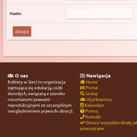
Hasło:
O nas
Nawigacja
Kobiety w Sieci to organizacja
Home
zajmująca się edukacją, osób
Portal
dorosłych, związaną z szeroko
Szukaj
rozumianymi prawami
Użytkownicy
reprodukcyjnymi ze szczególnym
Kalendarz
uwzględnieniem prawa do aborcji.
Pomoc
Kontakt
Oznacz wszystkie działy ja
przeczytane