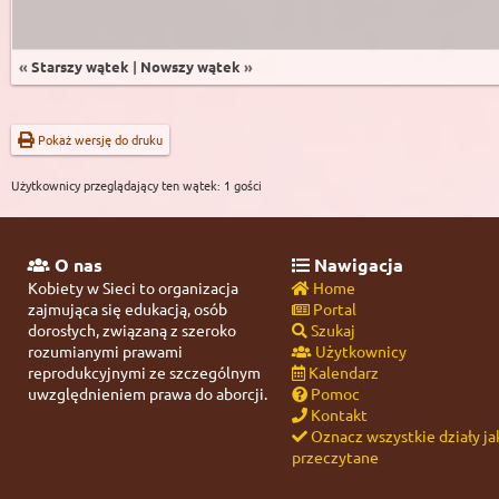
«
Starszy wątek
|
Nowszy wątek
»
Pokaż wersję do druku
Użytkownicy przeglądający ten wątek: 1 gości
O nas
Nawigacja
Kobiety w Sieci to organizacja
Home
zajmująca się edukacją, osób
Portal
dorosłych, związaną z szeroko
Szukaj
rozumianymi prawami
Użytkownicy
reprodukcyjnymi ze szczególnym
Kalendarz
uwzględnieniem prawa do aborcji.
Pomoc
Kontakt
Oznacz wszystkie działy ja
przeczytane