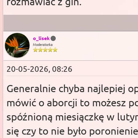
rozmawiać z gin.
o_lisek
Moderatorka
20-05-2026, 08:26
Generalnie chyba najlepiej o
mówić o aborcji to możesz p
spóźnioną miesiączkę w lutym
się czy to nie było poronien