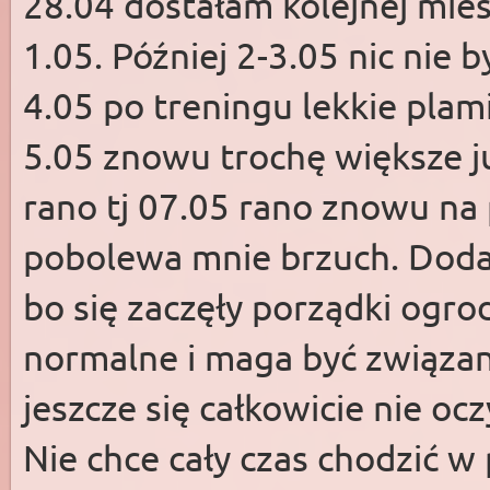
28.04 dostałam kolejnej mies
1.05. Później 2-3.05 nic nie
4.05 po treningu lekkie plam
5.05 znowu trochę większe ju
rano tj 07.05 rano znowu na 
pobolewa mnie brzuch. Dodam
bo się zaczęły porządki ogro
normalne i maga być związan
jeszcze się całkowicie nie oc
Nie chce cały czas chodzić w