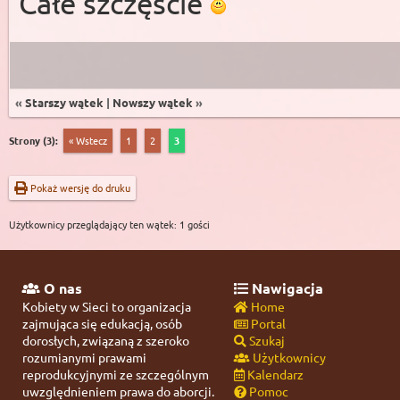
Całe szczęście
«
Starszy wątek
|
Nowszy wątek
»
Strony (3):
« Wstecz
1
2
3
Pokaż wersję do druku
Użytkownicy przeglądający ten wątek: 1 gości
O nas
Nawigacja
Kobiety w Sieci to organizacja
Home
zajmująca się edukacją, osób
Portal
dorosłych, związaną z szeroko
Szukaj
rozumianymi prawami
Użytkownicy
reprodukcyjnymi ze szczególnym
Kalendarz
uwzględnieniem prawa do aborcji.
Pomoc