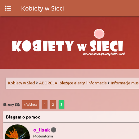
Kobiety w Sieci
Kobiety w Sieci
ABORCJA! bieżące alerty i informacje
Informacje mus
Strony (3):
« Wstecz
1
2
3
Błagam o pomoc
o_lisek
Moderatorka