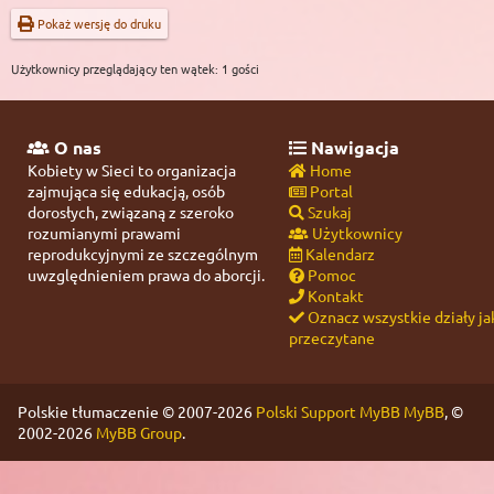
Pokaż wersję do druku
Użytkownicy przeglądający ten wątek: 1 gości
O nas
Nawigacja
Kobiety w Sieci to organizacja
Home
zajmująca się edukacją, osób
Portal
dorosłych, związaną z szeroko
Szukaj
rozumianymi prawami
Użytkownicy
reprodukcyjnymi ze szczególnym
Kalendarz
uwzględnieniem prawa do aborcji.
Pomoc
Kontakt
Oznacz wszystkie działy ja
przeczytane
Polskie tłumaczenie © 2007-2026
Polski Support MyBB
MyBB
, ©
2002-2026
MyBB Group
.