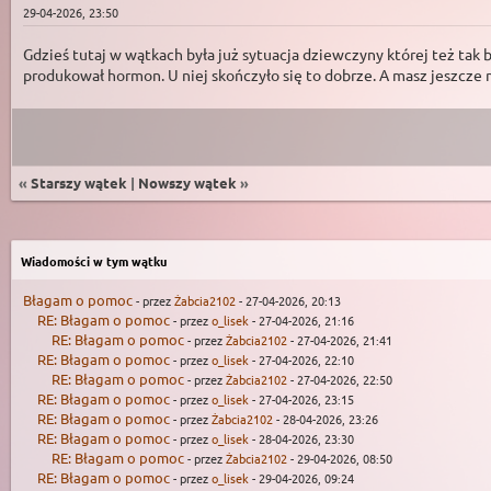
29-04-2026, 23:50
Gdzieś tutaj w wątkach była już sytuacja dziewczyny której też tak b
produkował hormon. U niej skończyło się to dobrze. A masz jeszcze 
«
Starszy wątek
|
Nowszy wątek
»
Wiadomości w tym wątku
Błagam o pomoc
- przez
Żabcia2102
- 27-04-2026, 20:13
RE: Błagam o pomoc
- przez
o_lisek
- 27-04-2026, 21:16
RE: Błagam o pomoc
- przez
Żabcia2102
- 27-04-2026, 21:41
RE: Błagam o pomoc
- przez
o_lisek
- 27-04-2026, 22:10
RE: Błagam o pomoc
- przez
Żabcia2102
- 27-04-2026, 22:50
RE: Błagam o pomoc
- przez
o_lisek
- 27-04-2026, 23:15
RE: Błagam o pomoc
- przez
Żabcia2102
- 28-04-2026, 23:26
RE: Błagam o pomoc
- przez
o_lisek
- 28-04-2026, 23:30
RE: Błagam o pomoc
- przez
Żabcia2102
- 29-04-2026, 08:50
RE: Błagam o pomoc
- przez
o_lisek
- 29-04-2026, 09:24