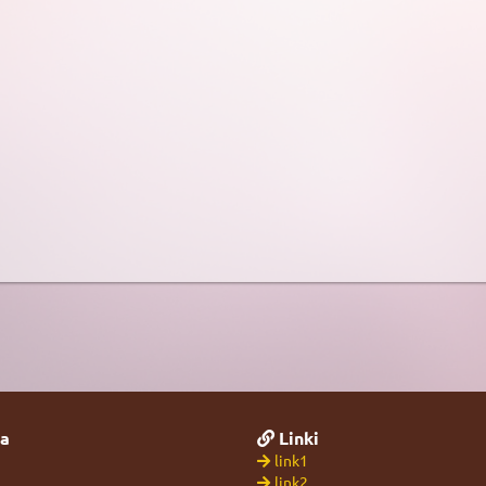
a
Linki
link1
link2