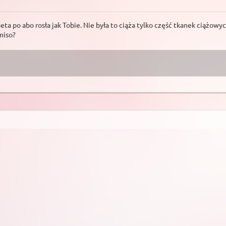
eta po abo rosła jak Tobie. Nie była to ciąża tylko część tkanek ciążow
miso?