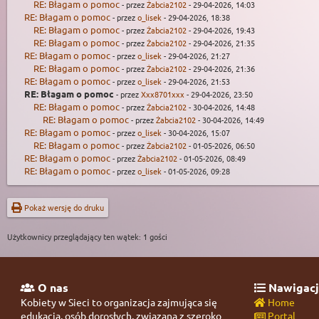
RE: Błagam o pomoc
- przez
Żabcia2102
- 29-04-2026, 14:03
RE: Błagam o pomoc
- przez
o_lisek
- 29-04-2026, 18:38
RE: Błagam o pomoc
- przez
Żabcia2102
- 29-04-2026, 19:43
RE: Błagam o pomoc
- przez
Żabcia2102
- 29-04-2026, 21:35
RE: Błagam o pomoc
- przez
o_lisek
- 29-04-2026, 21:27
RE: Błagam o pomoc
- przez
Żabcia2102
- 29-04-2026, 21:36
RE: Błagam o pomoc
- przez
o_lisek
- 29-04-2026, 21:53
RE: Błagam o pomoc
- przez
Xxx8701xxx
- 29-04-2026, 23:50
RE: Błagam o pomoc
- przez
Żabcia2102
- 30-04-2026, 14:48
RE: Błagam o pomoc
- przez
Żabcia2102
- 30-04-2026, 14:49
RE: Błagam o pomoc
- przez
o_lisek
- 30-04-2026, 15:07
RE: Błagam o pomoc
- przez
Żabcia2102
- 01-05-2026, 06:50
RE: Błagam o pomoc
- przez
Żabcia2102
- 01-05-2026, 08:49
RE: Błagam o pomoc
- przez
o_lisek
- 01-05-2026, 09:28
Pokaż wersję do druku
Użytkownicy przeglądający ten wątek: 1 gości
O nas
Nawigacj
Kobiety w Sieci to organizacja zajmująca się
Home
edukacją, osób dorosłych, związaną z szeroko
Portal