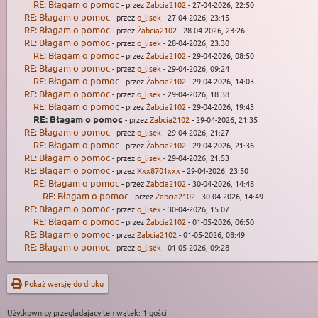
RE: Błagam o pomoc
- przez
Żabcia2102
- 27-04-2026, 22:50
RE: Błagam o pomoc
- przez
o_lisek
- 27-04-2026, 23:15
RE: Błagam o pomoc
- przez
Żabcia2102
- 28-04-2026, 23:26
RE: Błagam o pomoc
- przez
o_lisek
- 28-04-2026, 23:30
RE: Błagam o pomoc
- przez
Żabcia2102
- 29-04-2026, 08:50
RE: Błagam o pomoc
- przez
o_lisek
- 29-04-2026, 09:24
RE: Błagam o pomoc
- przez
Żabcia2102
- 29-04-2026, 14:03
RE: Błagam o pomoc
- przez
o_lisek
- 29-04-2026, 18:38
RE: Błagam o pomoc
- przez
Żabcia2102
- 29-04-2026, 19:43
RE: Błagam o pomoc
- przez
Żabcia2102
- 29-04-2026, 21:35
RE: Błagam o pomoc
- przez
o_lisek
- 29-04-2026, 21:27
RE: Błagam o pomoc
- przez
Żabcia2102
- 29-04-2026, 21:36
RE: Błagam o pomoc
- przez
o_lisek
- 29-04-2026, 21:53
RE: Błagam o pomoc
- przez
Xxx8701xxx
- 29-04-2026, 23:50
RE: Błagam o pomoc
- przez
Żabcia2102
- 30-04-2026, 14:48
RE: Błagam o pomoc
- przez
Żabcia2102
- 30-04-2026, 14:49
RE: Błagam o pomoc
- przez
o_lisek
- 30-04-2026, 15:07
RE: Błagam o pomoc
- przez
Żabcia2102
- 01-05-2026, 06:50
RE: Błagam o pomoc
- przez
Żabcia2102
- 01-05-2026, 08:49
RE: Błagam o pomoc
- przez
o_lisek
- 01-05-2026, 09:28
Pokaż wersję do druku
Użytkownicy przeglądający ten wątek: 1 gości