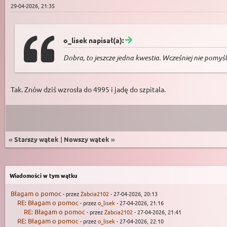
29-04-2026, 21:35
o_lisek napisał(a):
Dobra, to jeszcze jedna kwestia. Wcześniej nie pomyś
Tak. Znów dziś wzrosła do 4995 i jadę do szpitala.
«
Starszy wątek
|
Nowszy wątek
»
Wiadomości w tym wątku
Błagam o pomoc
- przez
Żabcia2102
- 27-04-2026, 20:13
RE: Błagam o pomoc
- przez
o_lisek
- 27-04-2026, 21:16
RE: Błagam o pomoc
- przez
Żabcia2102
- 27-04-2026, 21:41
RE: Błagam o pomoc
- przez
o_lisek
- 27-04-2026, 22:10