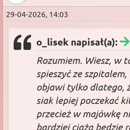
29-04-2026, 14:03
o_lisek napisał(a):
Rozumiem. Wiesz, w tak
spieszyć ze szpitalem, 
objawi tylko dlatego, 
siak lepiej poczekać k
przecież w majówkę nik
bardziej ciąża będzie 