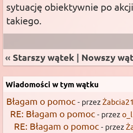
sytuację obiektywnie po akcj
takiego.
«
Starszy wątek
|
Nowszy wą
Wiadomości w tym wątku
Błagam o pomoc
- przez
Żabcia2
RE: Błagam o pomoc
- przez
o_l
RE: Błagam o pomoc
- przez
Ż