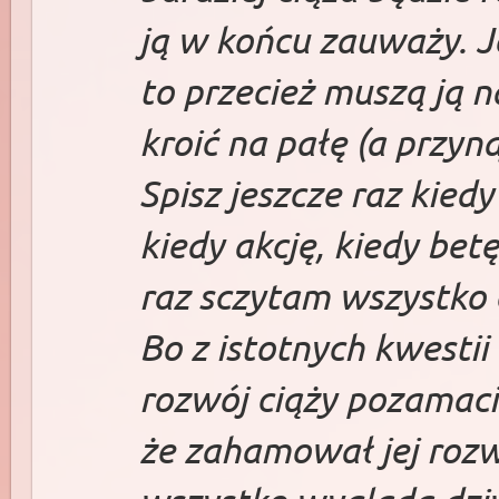
ją w końcu zauważy. Je
to przecież muszą ją n
kroić na pałę (a przyn
Spisz jeszcze raz kied
kiedy akcję, kiedy bet
raz sczytam wszystko c
Bo z istotnych kwesti
rozwój ciąży pozamacic
że zahamował jej rozwó