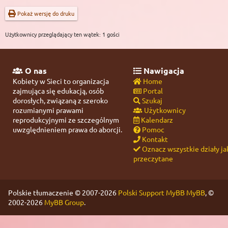
Pokaż wersję do druku
Użytkownicy przeglądający ten wątek: 1 gości
O nas
Nawigacja
Kobiety w Sieci to organizacja
Home
zajmująca się edukacją, osób
Portal
dorosłych, związaną z szeroko
Szukaj
rozumianymi prawami
Użytkownicy
reprodukcyjnymi ze szczególnym
Kalendarz
uwzględnieniem prawa do aborcji.
Pomoc
Kontakt
Oznacz wszystkie działy ja
przeczytane
Polskie tłumaczenie © 2007-2026
Polski Support MyBB
MyBB
, ©
2002-2026
MyBB Group
.