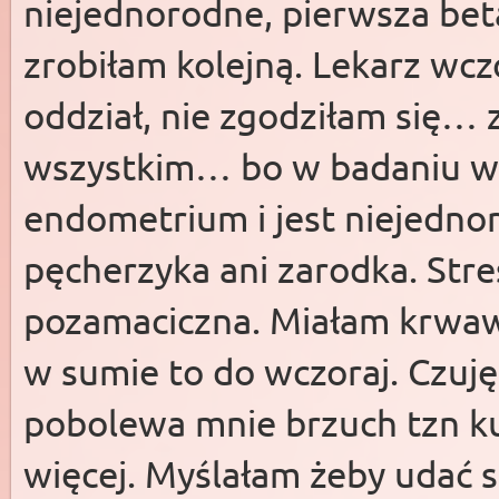
niejednorodne, pierwsza beta
zrobiłam kolejną. Lekarz wczo
oddział, nie zgodziłam się…
wszystkim… bo w badaniu 
endometrium i jest niejedno
pęcherzyka ani zarodka. Stre
pozamaciczna. Miałam krwaw
w sumie to do wczoraj. Czuję 
pobolewa mnie brzuch tzn kuj
więcej. Myślałam żeby udać s