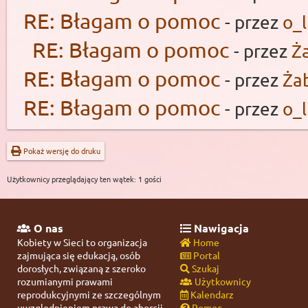
RE: Błagam o pomoc
- przez
o_l
RE: Błagam o pomoc
- przez
Ż
RE: Błagam o pomoc
- przez
Ża
RE: Błagam o pomoc
- przez
o_l
Pokaż wersję do druku
Użytkownicy przeglądający ten wątek: 1 gości
O nas
Nawigacja
Kobiety w Sieci to organizacja
Home
zajmująca się edukacją, osób
Portal
dorosłych, związaną z szeroko
Szukaj
rozumianymi prawami
Użytkownicy
reprodukcyjnymi ze szczególnym
Kalendarz
uwzględnieniem prawa do aborcji.
Pomoc