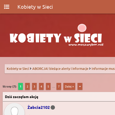
Kobiety w Sieci
Kobiety w Sieci
ABORCJA! bieżące alerty i informacje
Informacje mus
Strony (7):
1
2
3
4
5
…
7
Dalej »
Dziś zaczęłam akcję
Żabcia2102