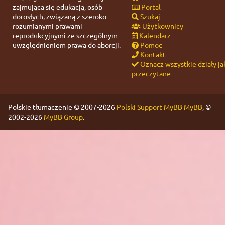
zajmująca się edukacją, osób
Portal
dorosłych, związaną z szeroko
Szukaj
rozumianymi prawami
Użytkownicy
reprodukcyjnymi ze szczególnym
Kalendarz
uwzględnieniem prawa do aborcji.
Pomoc
Kontakt
Oznacz wszystkie działy ja
przeczytane
Polskie tłumaczenie © 2007-2026
Polski Support MyBB
MyBB
, ©
2002-2026
MyBB Group
.