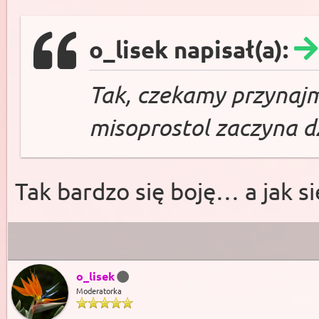
o_lisek napisał(a):
Tak, czekamy przynajm
misoprostol zaczyna d
Tak bardzo się boję… a jak si
o_lisek
Moderatorka