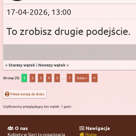
17-04-2026, 13:00
To zrobisz drugie podejście.
«
Starszy wątek
|
Nowszy wątek
»
Strony (7):
1
2
3
4
5
…
7
Dalej »
Pokaż wersję do druku
Użytkownicy przeglądający ten wątek: 1 gości
O nas
Nawigacja
Kobiety w Sieci to organizacja
Home