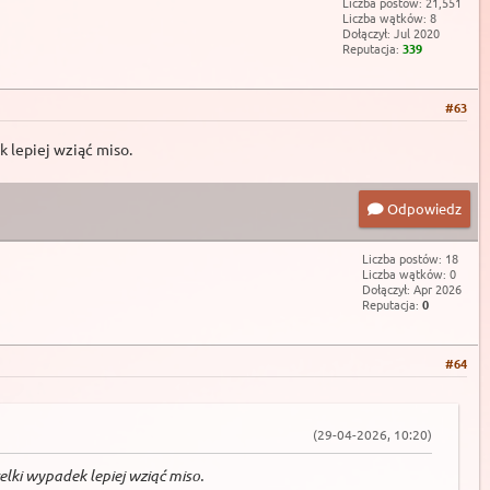
Liczba postów: 21,551
Liczba wątków: 8
Dołączył: Jul 2020
Reputacja:
339
#63
k lepiej wziąć miso.
Odpowiedz
Liczba postów: 18
Liczba wątków: 0
Dołączył: Apr 2026
Reputacja:
0
#64
(29-04-2026, 10:20)
elki wypadek lepiej wziąć miso.