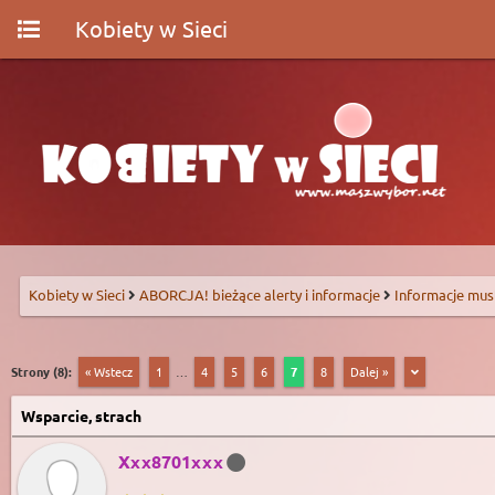
Kobiety w Sieci
Kobiety w Sieci
ABORCJA! bieżące alerty i informacje
Informacje mus
Strony (8):
« Wstecz
1
…
4
5
6
7
8
Dalej »
Wsparcie, strach
Xxx8701xxx