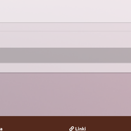
a
Linki