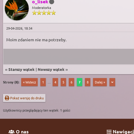
o_lisek
Moderatorka
29-04-2026, 18:34
Moim zdaniem nie ma potrzeby.
«
Starszy wątek
|
Nowszy wątek
»
Strony (8):
« Wstecz
1
…
4
5
6
7
8
Dalej »
Pokaż wersję do druku
Użytkownicy przeglądający ten wątek: 1 gości
O nas
Nawigacj