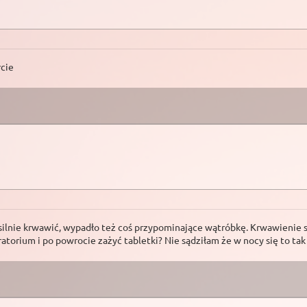
rcie
lnie krwawić, wypadło też coś przypominające wątróbkę. Krwawienie się 
torium i po powrocie zażyć tabletki? Nie sądziłam że w nocy się to tak ro