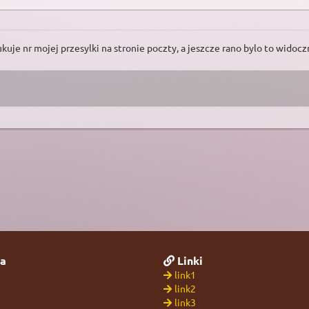
ukuje nr mojej przesylki na stronie poczty, a jeszcze rano bylo to widoc
a
Linki
link1
link2
link3