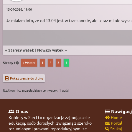
15-04-2026, 19:06
Ja mialam info, ze od 13.04 jest w transporcie, ale teraz mi nie wysz
«
Starszy wątek
|
Nowszy wątek
»
Strony (4):
« Wstecz
1
2
3
4
Pokaż wersję do druku
Użytkownicy przeglądający ten wątek: 1 gości
O nas
Nawigacj
Kobiety w Sieci to organizacja zajmująca się
Home
edukacją, osób dorosłych, związaną z szeroko
Portal
rozumianymi prawami reprodukcyjnymi ze
Szukaj