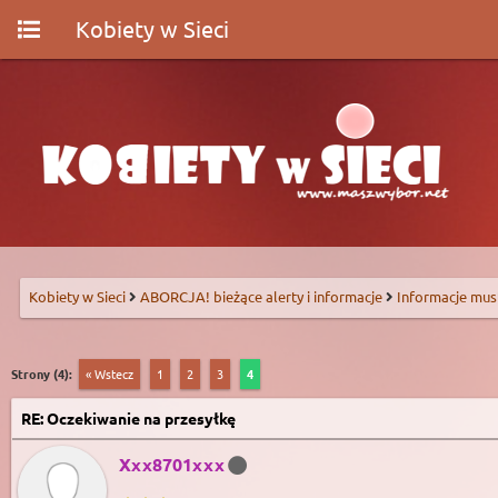
Kobiety w Sieci
Kobiety w Sieci
ABORCJA! bieżące alerty i informacje
Informacje mus
Strony (4):
« Wstecz
1
2
3
4
RE: Oczekiwanie na przesyłkę
Xxx8701xxx