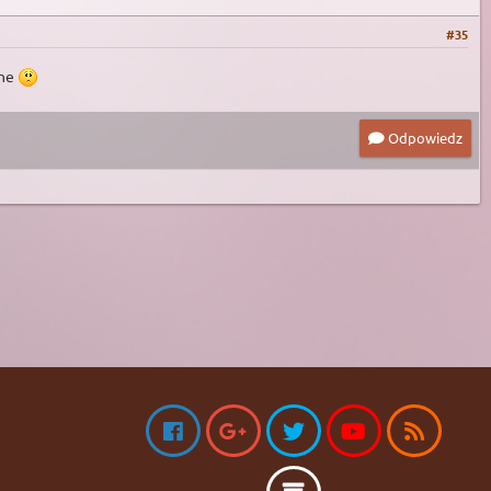
#35
zne
Odpowiedz