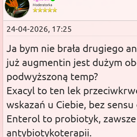
Moderatorka
24-04-2026, 17:25
Ja bym nie brała drugiego a
już augmentin jest dużym ob
podwyższoną temp?
Exacyl to ten lek przeciwkr
wskazań u Ciebie, bez sensu g
Enterol to probiotyk, zawsze
antybiotykoterapii.