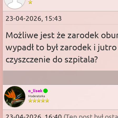
23-04-2026, 15:43
Możliwe jest że zarodek obum
wypadł to był zarodek i jutr
czyszczenie do szpitala?
o_lisek
Moderatorka
23-04-2026, 16:40
(Ten post był os