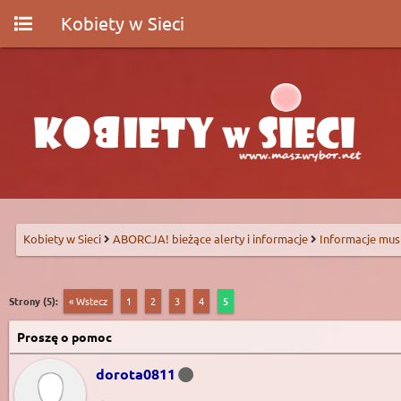
Kobiety w Sieci
Kobiety w Sieci
ABORCJA! bieżące alerty i informacje
Informacje mus
Strony (5):
« Wstecz
1
2
3
4
5
Proszę o pomoc
dorota0811