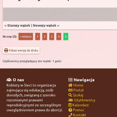
«
Starszy wątek
|
Nowszy wątek
»
Strony (5):
« Wstecz
1
2
3
4
5
Pokaż wersję do druku
Użytkownicy przeglądający ten wątek: 1 gości
O nas
Nawigacja
Kobiety w Sieci to organizacja
Home
zajmująca się edukacją, osób
Portal
dorosłych, związaną z szeroko
Szukaj
rozumianymi prawami
Użytkownicy
reprodukcyjnymi ze szczególnym
Kalendarz
uwzględnieniem prawa do aborcji.
Pomoc
Kontakt