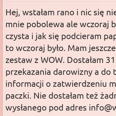
Hej, wstałam rano i nic się ni
mnie pobolewa ale wczoraj b
czysta i jak się podcieram pa
to wczoraj było. Mam jeszcz
zestaw z WOW. Dostałam 31.
przekazania darowizny a do 
informacji o zatwierdzeniu 
paczki. Nie dostałam też żad
wysłanego pod adres
info@