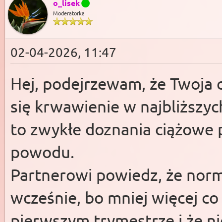
o_lisek
Moderatorka
02-04-2026, 11:47
Hej, podejrzewam, że Twoja ci
się krwawienie w najbliższych
to zwykłe doznania ciążowe 
powodu.
Partnerowi powiedz, że norma
wcześnie, bo mniej więcej co
pierwszym trymestrze i że n