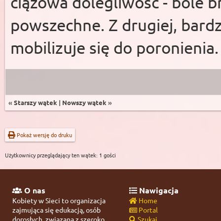
ciążowa dolegliwość - bóle b
powszechne. Z drugiej, bardz
mobilizuje się do poronienia
«
Starszy wątek
|
Nowszy wątek
»
Pokaż wersję do druku
Użytkownicy przeglądający ten wątek: 1 gości
O nas
Nawigacja
Kobiety w Sieci to organizacja
Home
zajmująca się edukacją, osób
Portal
dorosłych, związaną z szeroko
Szukaj