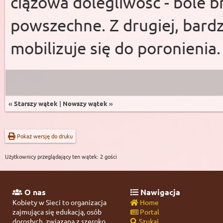
ciążowa dolegliwość - bóle b
powszechne. Z drugiej, bardz
mobilizuje się do poronienia
«
Starszy wątek
|
Nowszy wątek
»
Pokaż wersję do druku
Użytkownicy przeglądający ten wątek: 2 gości
O nas
Nawigacja
Kobiety w Sieci to organizacja
Home
zajmująca się edukacją, osób
Portal
dorosłych, związaną z szeroko
Szukaj