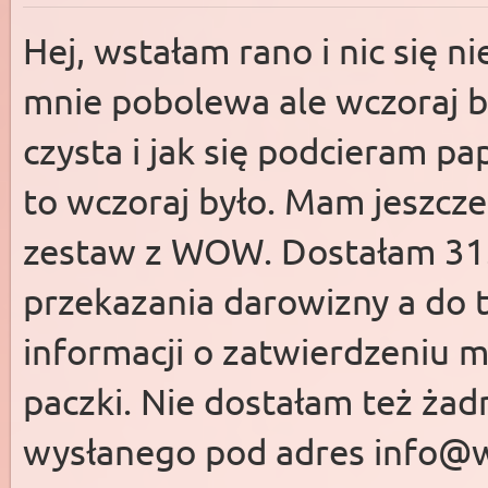
Hej, wstałam rano i nic się ni
mnie pobolewa ale wczoraj b
czysta i jak się podcieram pa
to wczoraj było. Mam jeszcz
zestaw z WOW. Dostałam 31.
przekazania darowizny a do 
informacji o zatwierdzeniu 
paczki. Nie dostałam też żad
wysłanego pod adres
info@