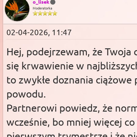
o_lisek
Moderatorka
02-04-2026, 11:47
Hej, podejrzewam, że Twoja ci
się krwawienie w najbliższych
to zwykłe doznania ciążowe 
powodu.
Partnerowi powiedz, że norma
wcześnie, bo mniej więcej co
pierwszym trymestrze i że n