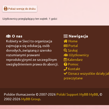
Pokaż wersję do druku
Użytkownicy przeglądający ten wątek: 1 gości
O nas
Nawigacja
Kobiety w Sieci to organizacja
Home
zajmująca się edukacją, osób
Portal
dorosłych, związaną z szeroko
Szukaj
rozumianymi prawami
Użytkownicy
reprodukcyjnymi ze szczególnym
Kalendarz
uwzględnieniem prawa do aborcji.
Pomoc
Kontakt
Oznacz wszystkie działy ja
przeczytane
Polskie tłumaczenie © 2007-2026
Polski Support MyBB
MyBB
, ©
2002-2026
MyBB Group
.