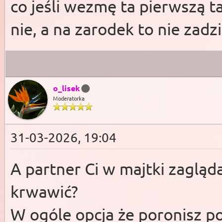
co jeśli wezmę ta pierwszą t
nie, a na zarodek to nie zadzi
o_lisek
Moderatorka
31-03-2026, 19:04
A partner Ci w majtki zagląda
krwawić?
W ogóle opcja że poronisz p