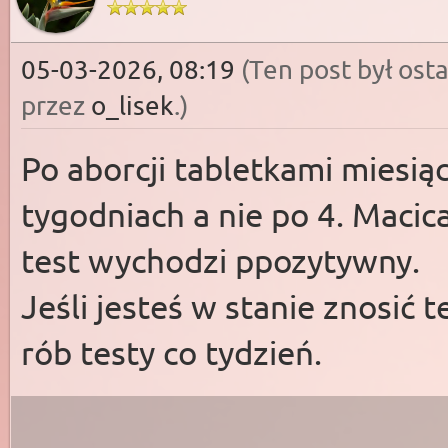
05-03-2026, 08:19
(Ten post był os
przez
o_lisek
.)
Po aborcji tabletkami miesią
tygodniach a nie po 4. Macica
test wychodzi ppozytywny.
Jeśli jesteś w stanie znosić t
rób testy co tydzień.