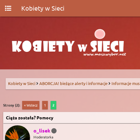
Kobiety w Sieci
Kobiety w Sieci
ABORCJA! bieżące alerty i informacje
Informacje mus
Strony (2):
« Wstecz
1
2
Ciąża została? Pomocy
o_lisek
Moderatorka