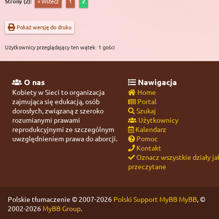
Strony (2):
« Wstecz
1
2
Pokaż wersję do druku
Użytkownicy przeglądający ten wątek: 1 gości
O nas
Nawigacja
Kobiety w Sieci to organizacja
Home
zajmująca się edukacją, osób
Portal
dorosłych, związaną z szeroko
Szukaj
rozumianymi prawami
Użytkownicy
reprodukcyjnymi ze szczególnym
Kalendarz
uwzględnieniem prawa do aborcji.
Pomoc
Kontakt
Oznacz wszystkie działy ja
przeczytane
Polskie tłumaczenie © 2007-2026
Polski Support MyBB
MyBB
, ©
2002-2026
MyBB Group
.