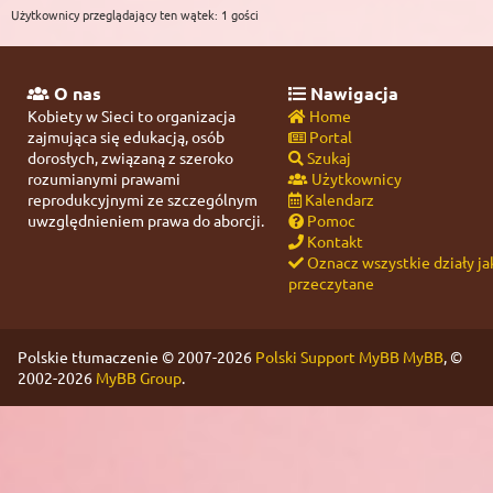
Użytkownicy przeglądający ten wątek: 1 gości
O nas
Nawigacja
Kobiety w Sieci to organizacja
Home
zajmująca się edukacją, osób
Portal
dorosłych, związaną z szeroko
Szukaj
rozumianymi prawami
Użytkownicy
reprodukcyjnymi ze szczególnym
Kalendarz
uwzględnieniem prawa do aborcji.
Pomoc
Kontakt
Oznacz wszystkie działy ja
przeczytane
Polskie tłumaczenie © 2007-2026
Polski Support MyBB
MyBB
, ©
2002-2026
MyBB Group
.