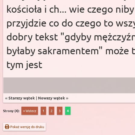
kościoła i ch... wie czego ni
przyjdzie co do czego to wsz
dobry tekst "gdyby mężczyźni
byłaby sakramentem" może t
tym jest
«
Starszy wątek
|
Nowszy wątek
»
Strony (4):
« Wstecz
1
2
3
4
Pokaż wersję do druku