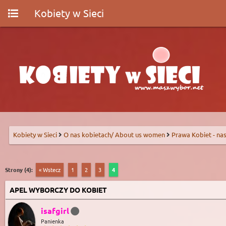
Kobiety w Sieci
Kobiety w Sieci
O nas kobietach/ About us women
Prawa Kobiet - nas
Strony (4):
« Wstecz
1
2
3
4
APEL WYBORCZY DO KOBIET
isafgirl
Panienka