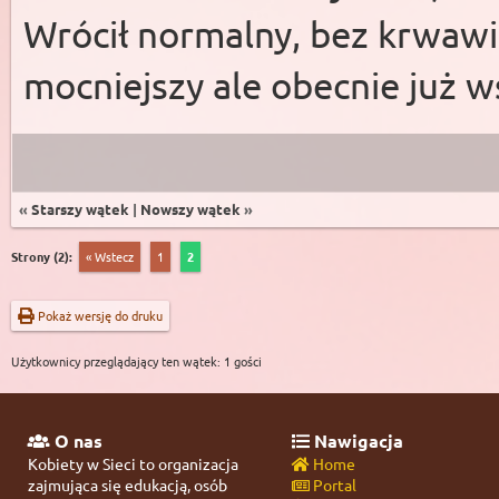
Wrócił normalny, bez krwawi
mocniejszy ale obecnie już w
«
Starszy wątek
|
Nowszy wątek
»
Strony (2):
« Wstecz
1
2
Pokaż wersję do druku
Użytkownicy przeglądający ten wątek: 1 gości
O nas
Nawigacja
Kobiety w Sieci to organizacja
Home
zajmująca się edukacją, osób
Portal