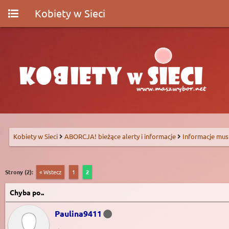
Kobiety w Sieci
Kobiety w Sieci
ABORCJA! bieżące alerty i informacje
Informacje mus
Strony (2):
« Wstecz
1
2
Chyba po..
Paulina9411