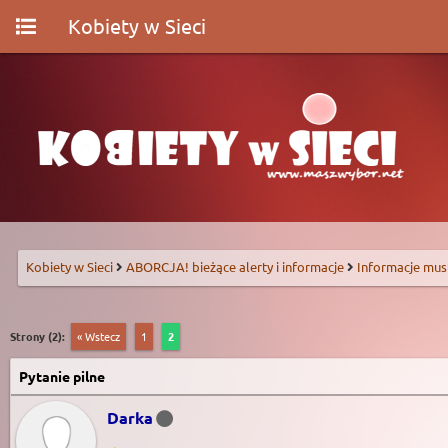
Kobiety w Sieci
Kobiety w Sieci
ABORCJA! bieżące alerty i informacje
Informacje mus
Strony (2):
« Wstecz
1
2
Pytanie pilne
Darka