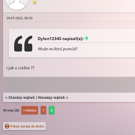
29-07-2025, 06:03
Dylon12345 napisał(a):
Może mi ktoś pomóż?
I jak u ciebie ??
«
Starszy wątek
|
Nowszy wątek
»
Strony (2):
« Wstecz
1
2
Pokaż wersję do druku