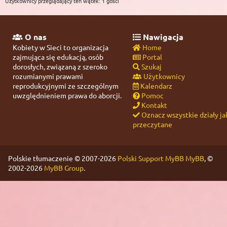
Użytkownicy przeglądający ten wątek: 1 gości
O nas
Nawigacja
Kobiety w Sieci to organizacja
Home
zajmująca się edukacją, osób
Portal
dorosłych, związaną z szeroko
Szukaj
rozumianymi prawami
Użytkownicy
reprodukcyjnymi ze szczególnym
Kalendarz
uwzględnieniem prawa do aborcji.
Pomoc
Kontakt
Oznacz wszystkie działy ja
przeczytane
Polskie tłumaczenie © 2007-2026
Polski Support MyBB
MyBB
, ©
2002-2026
MyBB Group
.