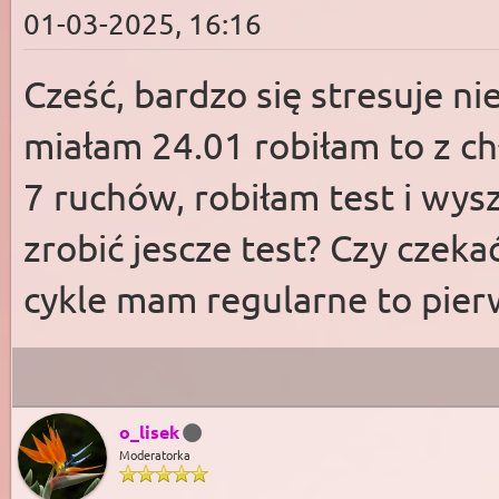
01-03-2025, 16:16
Cześć, bardzo się stresuje ni
miałam 24.01 robiłam to z ch
7 ruchów, robiłam test i wys
zrobić jescze test? Czy czeka
cykle mam regularne to pier
o_lisek
Moderatorka