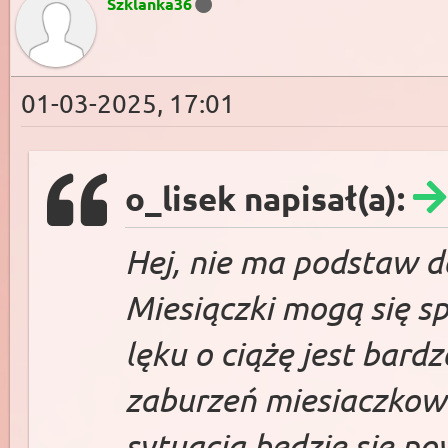
Szklanka36
01-03-2025, 17:01
o_lisek napisał(a):
Hej, nie ma podstaw do
Miesiączki mogą się s
lęku o ciążę jest ba
zaburzeń miesiaczkowan
sytuacja będzie się p