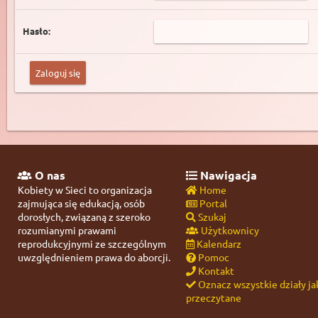
Hasło:
O nas
Nawigacja
Kobiety w Sieci to organizacja
Home
zajmująca się edukacją, osób
Portal
dorosłych, związaną z szeroko
Szukaj
rozumianymi prawami
Użytkownicy
reprodukcyjnymi ze szczególnym
Kalendarz
uwzględnieniem prawa do aborcji.
Pomoc
Kontakt
Oznacz wszystkie działy ja
przeczytane