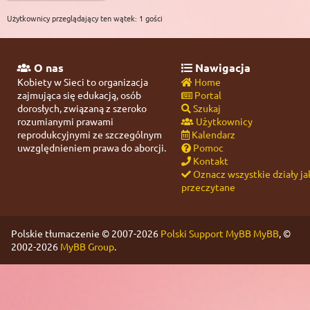
Użytkownicy przeglądający ten wątek: 1 gości
O nas
Nawigacja
Kobiety w Sieci to organizacja
Home
zajmująca się edukacją, osób
Portal
dorosłych, związaną z szeroko
Szukaj
rozumianymi prawami
Użytkownicy
reprodukcyjnymi ze szczególnym
Kalendarz
uwzględnieniem prawa do aborcji.
Pomoc
Kontakt
Oznacz wszystkie działy ja
przeczytane
Polskie tłumaczenie © 2007-2026
Polski Support MyBB
MyBB
, ©
2002-2026
MyBB Group
.