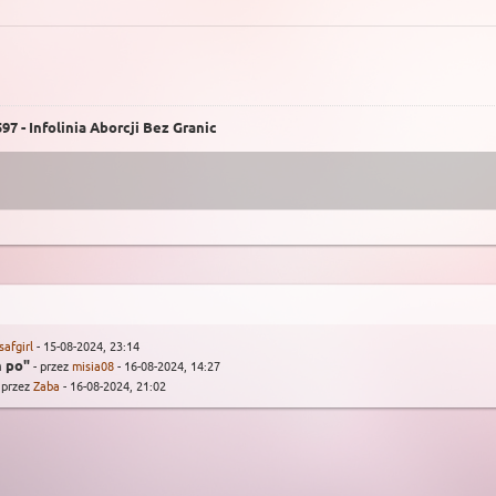
7 - Infolinia Aborcji Bez Granic
isafgirl
- 15-08-2024, 23:14
ń po"
- przez
misia08
- 16-08-2024, 14:27
 przez
Zaba
- 16-08-2024, 21:02