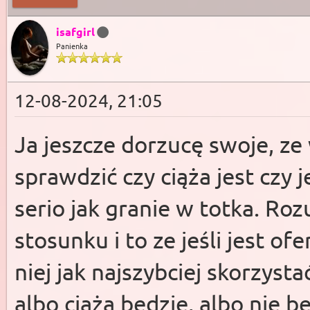
isafgirl
Panienka
12-08-2024, 21:05
Ja jeszcze dorzucę swoje, ze 
sprawdzić czy ciąża jest czy j
serio jak granie w totka. R
stosunku i to ze jeśli jest o
niej jak najszybciej skorzysta
albo ciąża będzie, albo nie b