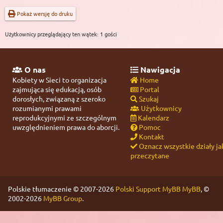
Pokaż wersję do druku
Użytkownicy przeglądający ten wątek: 1 gości
O nas
Nawigacja
Kobiety w Sieci to organizacja
Home
zajmująca się edukacją, osób
Portal
dorosłych, związaną z szeroko
Szukaj
rozumianymi prawami
Użytkownicy
reprodukcyjnymi ze szczególnym
Kalendarz
uwzględnieniem prawa do aborcji.
Pomoc
Kontakt
Oznacz wszystkie działy ja
przeczytane
Polskie tłumaczenie © 2007-2026
Polski Support MyBB
MyBB
, ©
2002-2026
MyBB Group
.