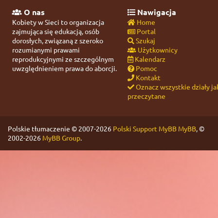
O nas
Nawigacja
Kobiety w Sieci to organizacja
Home
zajmująca się edukacją, osób
Portal
dorosłych, związaną z szeroko
Szukaj
rozumianymi prawami
Użytkownicy
reprodukcyjnymi ze szczególnym
Kalendarz
uwzględnieniem prawa do aborcji.
Pomoc
Kontakt
Oznacz wszystkie działy ja
przeczytane
Polskie tłumaczenie © 2007-2026
Polski Support MyBB
MyBB
, ©
2002-2026
MyBB Group
.