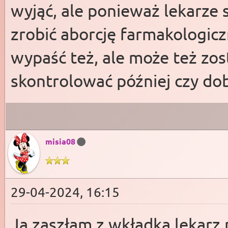
wyjąć, ale ponieważ lekarze 
zrobić aborcję farmakologi
wypaść też, ale może też zos
skontrolować później czy dob
misia08
29-04-2024, 16:15
Ja zaszłam z wkładką,lekarz m