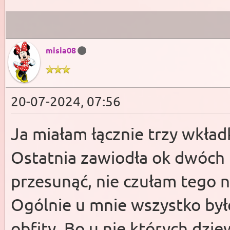
misia08
20-07-2024, 07:56
Ja miałam łącznie trzy wkład
Ostatnia zawiodła ok dwóch l
przesunąć, nie czułam tego 
Ogólnie u mnie wszystko było
obfity. Bo u nie których dzi