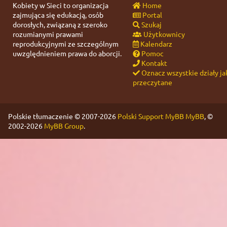
Kobiety w Sieci to organizacja
Home
zajmująca się edukacją, osób
Portal
dorosłych, związaną z szeroko
Szukaj
rozumianymi prawami
Użytkownicy
reprodukcyjnymi ze szczególnym
Kalendarz
uwzględnieniem prawa do aborcji.
Pomoc
Kontakt
Oznacz wszystkie działy ja
przeczytane
Polskie tłumaczenie © 2007-2026
Polski Support MyBB
MyBB
, ©
2002-2026
MyBB Group
.