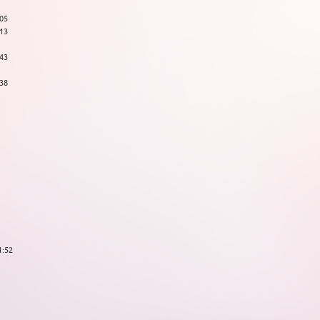
:05
:13
:43
:38
1:52