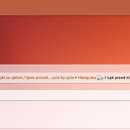
 cykl za cyklem / Spins around... cycle by cycle
Miesiączka
Lęk przed n