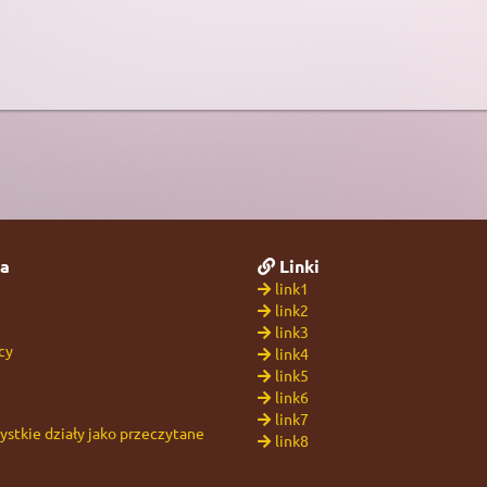
a
Linki
link1
link2
link3
cy
link4
link5
link6
link7
stkie działy jako przeczytane
link8