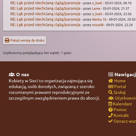
RE: Lęk przed niechcianą ciążą/paranoja
- przez
o_lisek
- 05-01-2024, 06:10
RE: Lęk przed niechcianą ciążą/paranoja
- przez
Lama
- 05-01-2024, 21:37
RE: Lęk przed niechcianą ciążą/paranoja
- przez
o_lisek
- 05-01-2024, 23:56
RE: Lęk przed niechcianą ciążą/paranoja
- przez
Werka.16
- 09-01-2024, 20:50
RE: Lęk przed niechcianą ciążą/paranoja
- przez
misia08
- 09-01-2024, 22:24
Pokaż wersję do druku
Użytkownicy przeglądający ten wątek: 1 gości
O nas
Nawigacj
Kobiety w Sieci to organizacja zajmująca się
Home
edukacją, osób dorosłych, związaną z szeroko
Portal
rozumianymi prawami reprodukcyjnymi ze
Szukaj
szczególnym uwzględnieniem prawa do aborcji.
Użytkowni
Kalendarz
Pomoc
Kontakt
Oznacz wszy