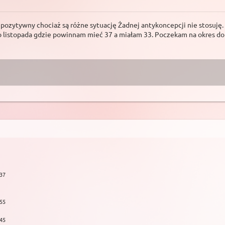
y pozytywny chociaż są różne sytuację Żadnej antykoncepcji nie stosuję.
tego listopada gdzie powinnam mieć 37 a miałam 33. Poczekam na okres d
:37
:55
:45