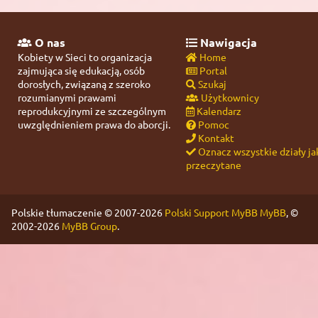
O nas
Nawigacja
Kobiety w Sieci to organizacja
Home
zajmująca się edukacją, osób
Portal
dorosłych, związaną z szeroko
Szukaj
rozumianymi prawami
Użytkownicy
reprodukcyjnymi ze szczególnym
Kalendarz
uwzględnieniem prawa do aborcji.
Pomoc
Kontakt
Oznacz wszystkie działy ja
przeczytane
Polskie tłumaczenie © 2007-2026
Polski Support MyBB
MyBB
, ©
2002-2026
MyBB Group
.