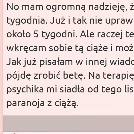
No mam ogromną nadzieję, ż
tygodnia. Już i tak nie upra
około 5 tygodni. Ale raczej t
wkręcam sobie tą ciąże i mo
Jak już pisałam w innej wiad
pójdę zrobić betę. Na terapię
psychika mi siadła od tego li
paranoja z ciążą.