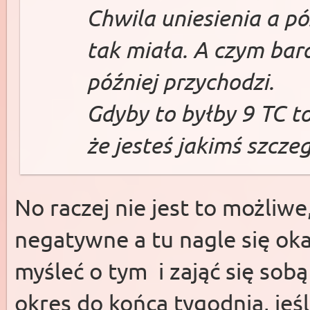
Chwila uniesienia a pó
tak miała. A czym bardz
później przychodzi.
Gdyby to byłby 9 TC t
że jesteś jakimś szcz
No raczej nie jest to możliw
negatywne a tu nagle się okaz
myśleć o tym i zająć się sob
okres do końca tygodnia, jeśl