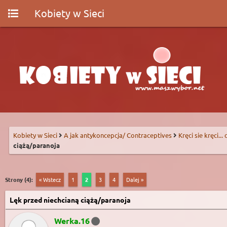
Kobiety w Sieci
Kobiety w Sieci
A jak antykoncepcja/ Contraceptives
Kręci sie kręci...
ciążą/paranoja
Strony (4):
« Wstecz
1
2
3
4
Dalej »
Lęk przed niechcianą ciążą/paranoja
Werka.16