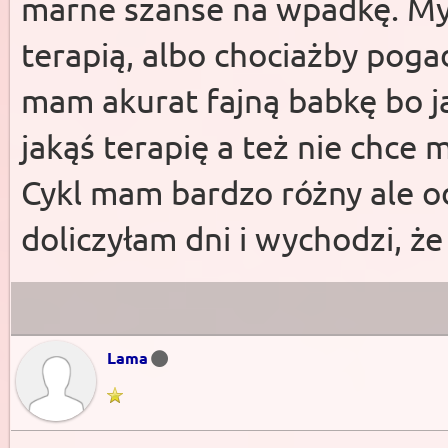
marne szanse na wpadkę. Myś
terapią, albo chociażby pog
mam akurat fajną babkę bo ja
jakąś terapię a też nie chce 
Cykl mam bardzo różny ale o
doliczyłam dni i wychodzi, ż
Lama