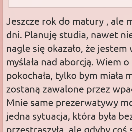
Jeszcze rok do matury , ale
dni. Planuję studia, nawet n
nagle się okazało, że jestem
myślała nad aborcją. Wiem o 
pokochała, tylko bym miała m
zostaną zawalone przez wpa
Mnie same prezerwatywy może
jedna sytuacja, która była b
przestraszyła, ale gdyby coś