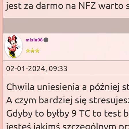
jest za darmo na NFZ warto s
misia08
02-01-2024, 09:33
Chwila uniesienia a później s
A czym bardziej się stresujes
Gdyby to byłby 9 TC to test 
jesteś jakimś szczególnym p