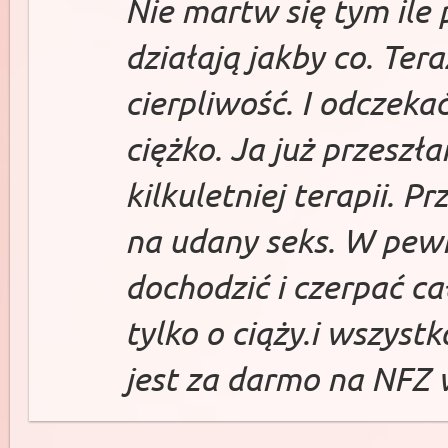
Nie martw się tym ile 
działają jakby co. Tera
cierpliwość. I odczeka
ciężko. Ja już przeszł
kilkuletniej terapii. P
na udany seks. W pe
dochodzić i czerpać c
tylko o ciąży.i wszyst
jest za darmo na NFZ 