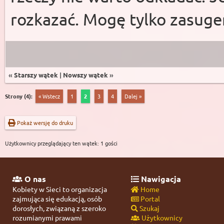
rozkazać. Mogę tylko zasuge
«
Starszy wątek
|
Nowszy wątek
»
Strony (4):
« Wstecz
1
2
3
4
Dalej »
Pokaż wersję do druku
Użytkownicy przeglądający ten wątek: 1 gości
O nas
Nawigacja
Kobiety w Sieci to organizacja
Home
zajmująca się edukacją, osób
Portal
dorosłych, związaną z szeroko
Szukaj
rozumianymi prawami
Użytkownicy