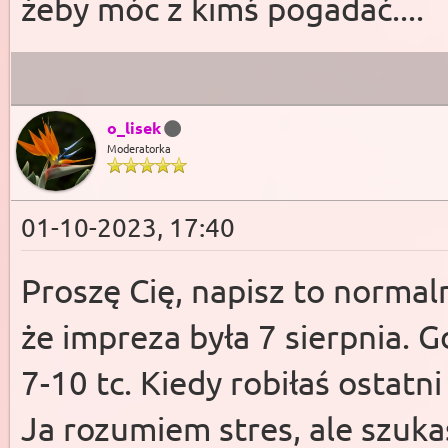
żeby móc z kimś pogadać....
o_lisek
Moderatorka
01-10-2023, 17:40
Proszę Cię, napisz to normal
że impreza była 7 sierpnia. G
7-10 tc. Kiedy robiłaś ostatni
Ja rozumiem stres, ale szuka