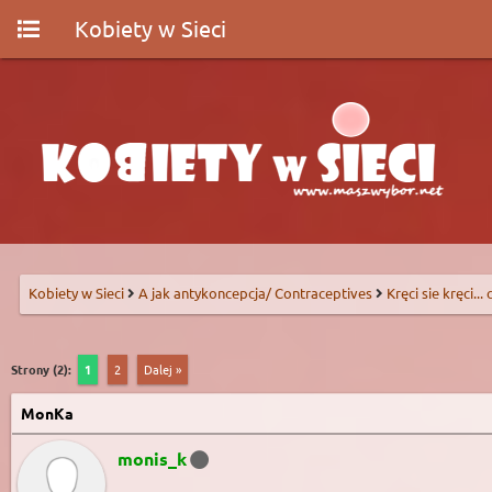
Kobiety w Sieci
Kobiety w Sieci
A jak antykoncepcja/ Contraceptives
Kręci sie kręci...
Strony (2):
1
2
Dalej »
MonKa
monis_k