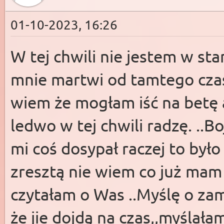
01-10-2023, 16:26
W tej chwili nie jestem w sta
mnie martwi od tamtego cza
wiem że mogłam iść na betę 
ledwo w tej chwili radzę. ..Bo
mi coś dosypał raczej to był
zresztą nie wiem co już mam 
czytałam o Was ..Myślę o zam
że jie dojdą na czas,,myślałam