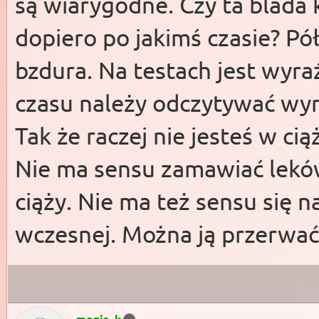
są wiarygodne. Czy ta blada k
dopiero po jakimś czasie? Pół 
bzdura. Na testach jest wyra
czasu należy odczytywać wyn
Tak że raczej nie jesteś w cią
Nie ma sensu zamawiać lekó
ciąży. Nie ma też sensu się na
wczesnej. Można ją przerwać
monis_k