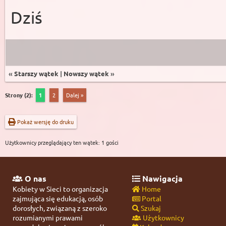
Dziś
«
Starszy wątek
|
Nowszy wątek
»
Strony (2):
1
2
Dalej »
Pokaż wersję do druku
Użytkownicy przeglądający ten wątek: 1 gości
O nas
Nawigacja
Kobiety w Sieci to organizacja
Home
zajmująca się edukacją, osób
Portal
dorosłych, związaną z szeroko
Szukaj
rozumianymi prawami
Użytkownicy