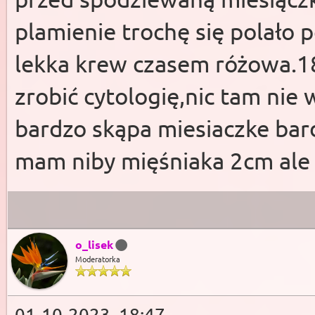
plamienie trochę się polało p
lekka krew czasem różowa.1
zrobić cytologię,nic tam nie
bardzo skąpa miesiaczke bard
mam niby mięśniaka 2cm ale ka
o_lisek
Moderatorka
01-10-2023, 18:47