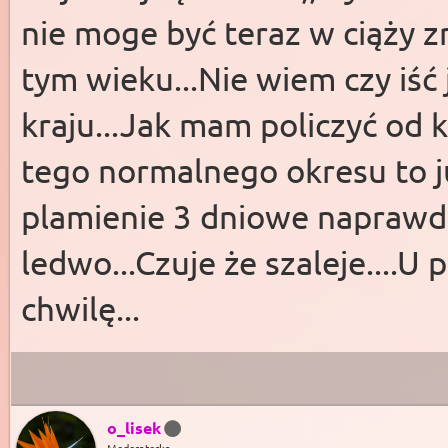
nie moge być teraz w ciąży 
tym wieku...Nie wiem czy iść
kraju...Jak mam policzyć od 
tego normalnego okresu to j
plamienie 3 dniowe naprawd
ledwo...Czuje że szaleje....
chwilę...
o_lisek
Moderatorka