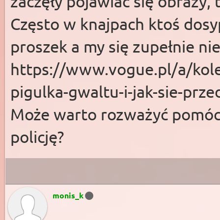
zaczęły pojawiać się obrazy, 
Często w knajpach ktoś dosyp
proszek a my się zupełnie ni
https://www.vogue.pl/a/kole
pigulka-gwaltu-i-jak-sie-prze
Może warto rozważyć pomóc p
policję?
monis_k