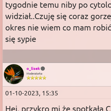
tygodnie temu niby po cytolog
widział..Czuję się coraz gorzej
okres nie wiem co mam robić
się sypie
o_lisek
Moderatorka
01-10-2023, 15:35
Hej, przykro mi że spotkała 