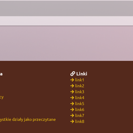
a
Linki
link1
link2
link3
cy
link4
link5
link6
link7
stkie działy jako przeczytane
link8