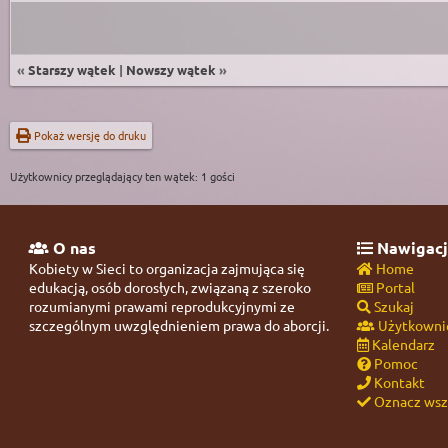
«
Starszy wątek
|
Nowszy wątek
»
Pokaż wersję do druku
Użytkownicy przeglądający ten wątek: 1 gości
O nas
Nawigacj
Kobiety w Sieci to organizacja zajmująca się
Home
edukacją, osób dorosłych, związaną z szeroko
Portal
rozumianymi prawami reprodukcyjnymi ze
Szukaj
szczególnym uwzględnieniem prawa do aborcji.
Użytkowni
Kalendarz
Pomoc
Kontakt
Oznacz wszy