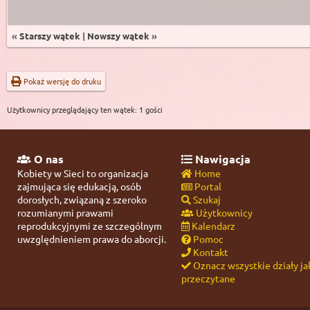
«
Starszy wątek
|
Nowszy wątek
»
Pokaż wersję do druku
Użytkownicy przeglądający ten wątek: 1 gości
O nas
Nawigacja
Kobiety w Sieci to organizacja
Home
zajmująca się edukacją, osób
Portal
dorosłych, związaną z szeroko
Szukaj
rozumianymi prawami
Użytkownicy
reprodukcyjnymi ze szczególnym
Kalendarz
uwzględnieniem prawa do aborcji.
Pomoc
Kontakt
Oznacz wszystkie działy ja
przeczytane