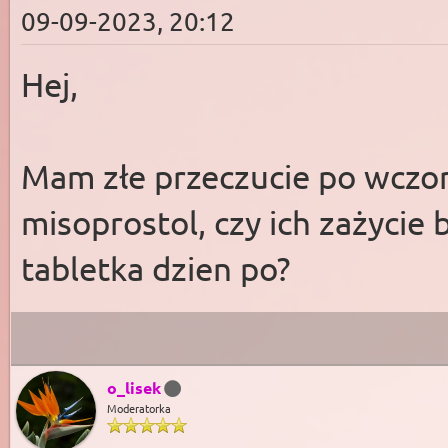
09-09-2023, 20:12
Hej,
Mam złe przeczucie po wczora
misoprostol, czy ich zażycie
tabletka dzien po?
o_lisek
Moderatorka