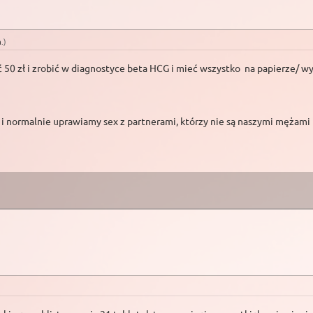
a
.)
ć 50 zł i zrobić w diagnostyce beta HCG i mieć wszystko na papierze/ w
 normalnie uprawiamy sex z partnerami, którzy nie są naszymi mężami