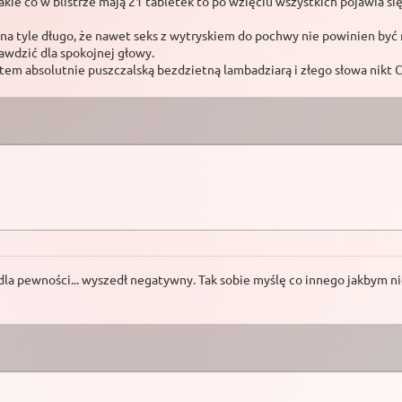
e takie co w blistrze mają 21 tabletek to po wzięciu wszystkich pojawia
uż na tyle długo, że nawet seks z wytryskiem do pochwy nie powinien być 
awdzić dla spokojnej głowy.
estem absolutnie puszczalską bezdzietną lambadziarą i złego słowa nikt C
dla pewności... wyszedł negatywny. Tak sobie myślę co innego jakbym nie 