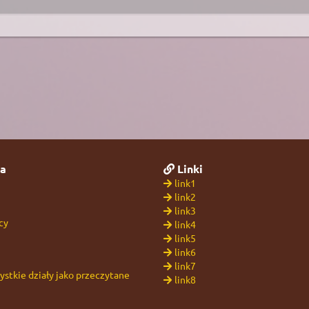
a
Linki
link1
link2
link3
cy
link4
link5
link6
link7
stkie działy jako przeczytane
link8