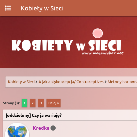
Kobiety w Sieci
Kobiety w Sieci
A jak antykoncepcja/ Contraceptives
Metody hormon
Strony (3):
1
2
3
Dalej »
[oddzielony] Czy ja wariuję?
Kredka