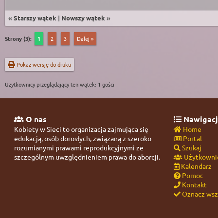
«
Starszy wątek
|
Nowszy wątek
»
Strony (3):
1
2
3
Dalej »
Pokaż wersję do druku
Użytkownicy przeglądający ten wątek: 1 gości
O nas
Nawigacj
Kobiety w Sieci to organizacja zajmująca się
Home
edukacją, osób dorosłych, związaną z szeroko
Portal
rozumianymi prawami reprodukcyjnymi ze
Szukaj
szczególnym uwzględnieniem prawa do aborcji.
Użytkowni
Kalendarz
Pomoc
Kontakt
Oznacz wszy