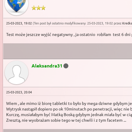
25-03-2023, 19:02
(Ten post był ostatnio modyfikowany: 25-03-2023, 19:02 przez
Kredk
Test może jeszcze wyjść negatywny , ja ostatnio robiłam test 6 dni
Aleksandra31
25-03-2023, 20:04
Wiem , ale mimo iż biorę tabletki to było by mega dziwne gdybym jed
Wytrysk nastąpił dopiero po ok 10minutach po penetracji, więc nie b
Kurczę, musiałabym być Matką Boską gdybym jednak miała być w ciąż
Zresztą, nie wyobrażam sobie tego w tej chwili i z tym facetem ...