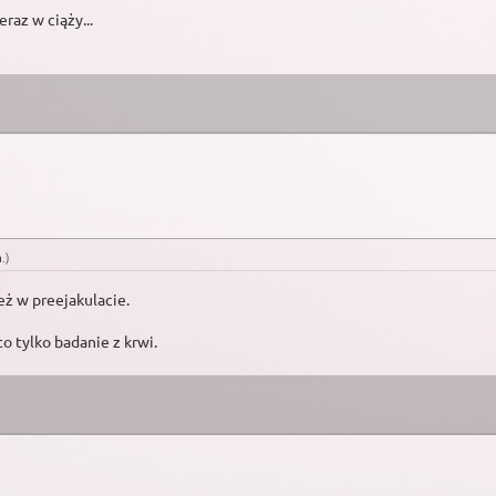
raz w ciąży...
a
.)
eż w preejakulacie.
o tylko badanie z krwi.