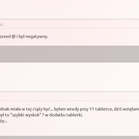
a
.
)
 przed @ i był negatywny.
nak miała w tej ciąży być... byłam wtedy przy 11 tabletce, dziś wzięłam
ył to "szybki wyskok" ? w dodatku tabletki.
y...