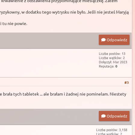
 się krwawienie z odstawienia przypominające miesiączkę. Zatem
ryzykowny, w dodatku tego wytrysku nie było. Jeśli nie jesteś Maryją
i tu nie powie.
Odpowiedz
Liczba postów: 13
Liczba wątków: 2
Dołączył: Mar 2023
Reputacja:
0
#3
brała tych tabletek ... ale brałam i żadnej nie pominelam. Niestety
Odpowiedz
Liczba postów: 3,158
Liczba wątków: 2