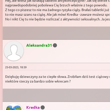
Hej, ale wiesz jak działają tabletki antykoncepcyjne? Jak się bierz
najprawdopodobniej pobolewa Cię brzuch właśnie z tego powodu.
Z tego co piszesz to nie ma żadnego ryzyka ciąży. Brałaś tabletki j
to nie masz szans na ciążę. Ale jak mówi Kredka - zawsze możesz spr
No i nikt Cię tu nie będzie rozliczać z aktywności seksualnych. Ja j
Aleksandra31
25-03-2023, 18:59
Dziękuję dziewczyny za te ciepłe słowa. Zrobiłam dziś test ciążowy 
niektóre rzeczy za bardzo sobie wkrecam ?
Kredka