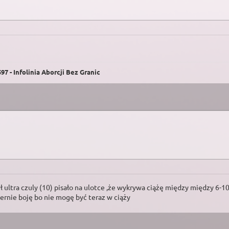
7 - Infolinia Aborcji Bez Granic
ł ultra czuly (10) pisało na ulotce ,że wykrywa ciążę między między 6-1
rnie boję bo nie mogę być teraz w ciąży