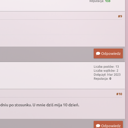
Reputacja:
133
#9
Odpowiedz
Liczba postów: 13
Liczba wątków: 2
Dołączył: Mar 2023
Reputacja:
0
#10
0dniu po stosunku. U mnie dziś mija 10 dzień.
Odpowiedz