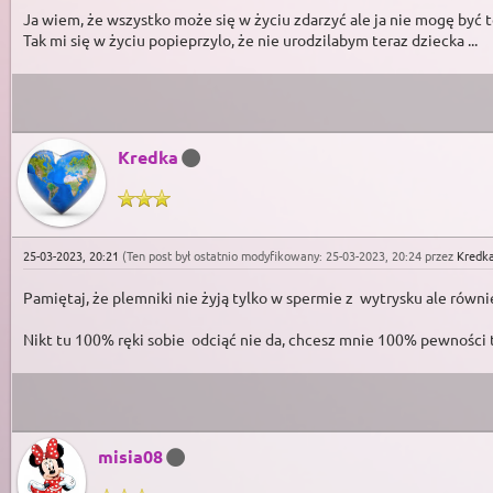
Ja wiem, że wszystko może się w życiu zdarzyć ale ja nie mogę być te
Tak mi się w życiu popieprzylo, że nie urodzilabym teraz dziecka ...
Kredka
25-03-2023, 20:21
(Ten post był ostatnio modyfikowany: 25-03-2023, 20:24 przez
Kredk
Pamiętaj, że plemniki nie żyją tylko w spermie z wytrysku ale równi
Nikt tu 100% ręki sobie odciąć nie da, chcesz mnie 100% pewności t
misia08